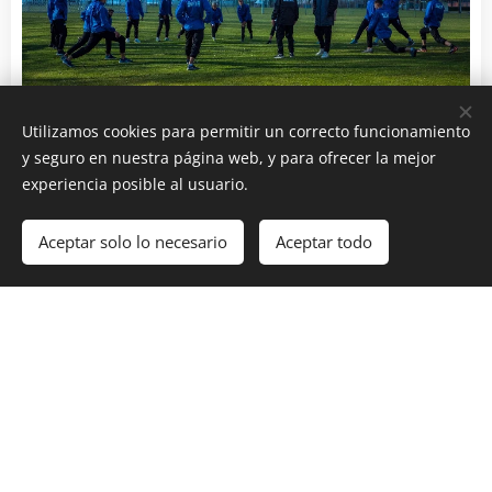
Utilizamos cookies para permitir un correcto funcionamiento
y seguro en nuestra página web, y para ofrecer la mejor
Campus deportivos en Argentina, Bolivia,
experiencia posible al usuario.
Estados
Unidos, Italia, Suiza
.
Aceptar solo lo necesario
Aceptar todo