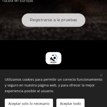
fútbol en Europa.
Registrarse a la pruebas
Utilizamos cookies para permitir un correcto funcionamiento
© 2025 Gral. Pico - La Pampa - Argentina
y seguro en nuestra página web, y para ofrecer la mejor
Todos los derechos reservados
Cookies
experiencia posible al usuario.
Idiomas
Aceptar solo lo necesario
Aceptar todo
Español
Italiano