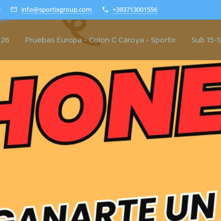
6
info@sportixgroup.com
+393713001556
 26
Pruebas Europa - Colon C Caroya - Sportix
Sub 15-1